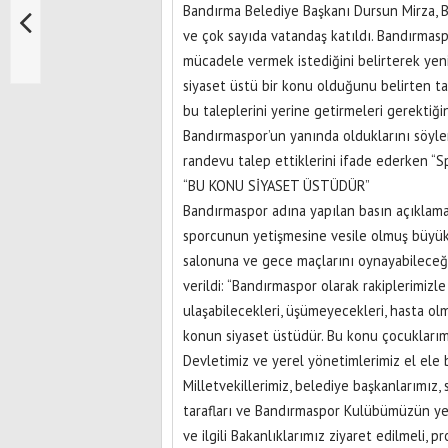
Bandırma Belediye Başkanı Dursun Mirza, B
ve çok sayıda vatandaş katıldı. Bandırmaspo
mücadele vermek istediğini belirterek yeni
siyaset üstü bir konu olduğunu belirten ta
bu taleplerini yerine getirmeleri gerektiği
Bandırmaspor’un yanında olduklarını söyle
randevu talep ettiklerini ifade ederken “S
“BU KONU SİYASET ÜSTÜDÜR”
Bandırmaspor adına yapılan basın açıklam
sporcunun yetişmesine vesile olmuş büyük 
salonuna ve gece maçlarını oynayabileceği 
verildi: “Bandırmaspor olarak rakiplerimizl
ulaşabilecekleri, üşümeyecekleri, hasta olma
konun siyaset üstüdür. Bu konu çocuklarımız
Devletimiz ve yerel yönetimlerimiz el ele b
Milletvekillerimiz, belediye başkanlarımız, 
tarafları ve Bandırmaspor Kulübümüzün yet
ve ilgili Bakanlıklarımız ziyaret edilmeli, pr