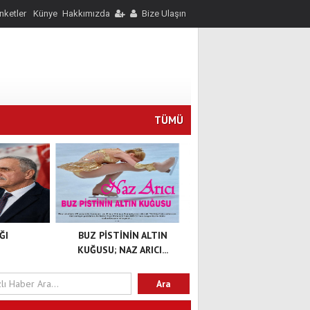
nketler
Künye
Hakkımızda
Bize Ulaşın
TÜMÜ
ĞI
BUZ PİSTİNİN ALTIN
KUĞUSU; NAZ ARICI...