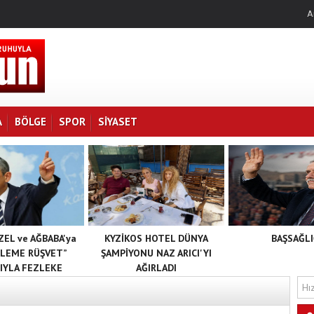
A
A
BÖLGE
SPOR
SIYASET
EL ve AĞBABA'ya
KYZİKOS HOTEL DÜNYA
BAŞSAĞLI
RLEME RÜŞVET”
ŞAMPİYONU NAZ ARICI'YI
SIYLA FEZLEKE
AĞIRLADI