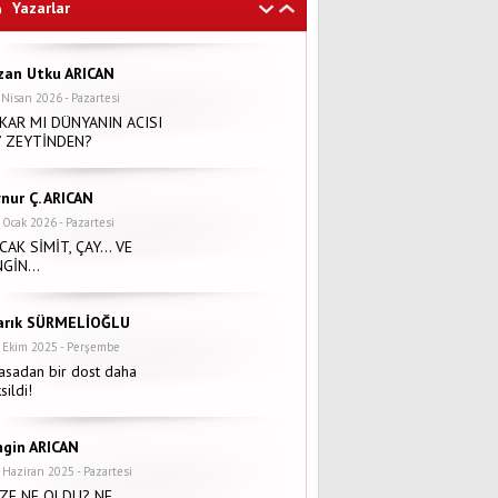
Yazarlar
zan Utku ARICAN
 Nisan 2026 - Pazartesi
IKAR MI DÜNYANIN ACISI
İ’ ZEYTİNDEN?
nur Ç. ARICAN
 Ocak 2026 - Pazartesi
ICAK SİMİT, ÇAY… VE
NGİN…
arık SÜRMELİOĞLU
 Ekim 2025 - Perşembe
sadan bir dost daha
sildi!
ngin ARICAN
 Haziran 2025 - Pazartesi
İZE NE OLDU? NE