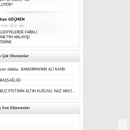
LUYOR?
rhan GÖÇMEN
 Nisan 2024 - Salı
ELEDİYELERDE FARKLI
ÖNETİM ANLAYIŞI
ZERİNE
n Çok Okunanlar
son dakika...BANDIRMA'NIN ACI KAYBI
BAŞSAĞLIĞI
BUZ PİSTİNİN ALTIN KUĞUSU; NAZ ARICI...
n Son Eklenenler