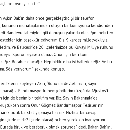
çlarını oynayacaktır.”
n Aşkın Bak’ın daha önce gerçekleştirdiği bir telefon
ın, konunun muhataplarından oluşan bir komisyonla kendisinden
i. Randevu talebiyle ilgili dönüşün yakında olacağını belirten
tekler için teşekkür ediyorum. Biz, 9 kardeş milletvekiliyiz.
ledim. Ve Balıkesir’de 20 ilçelerimizde bu Kuvayi Milliye ruhunu
sindeyiz. Sporun siyaseti olmaz. Onun için ben tüm
acağız. Beraber olacağız. Hep birlikte bu işi halledeceğiz. Ve bu
ım. Söz veriyorum.” şeklinde konuştu.
erdiklerini söyleyen Akın, “Bunu da devletimizin, Sayın
 yapacağız. Bandırmasporlu hemşehrilerim rüzgârda Ağustos’ta
için de benim bir teklifim var. Biz, Sayın Bakanımla’da
görüştükten sonra Onur Göçmez Bandırmaspor Tesisleri’nin
arak butik bir stat yapmaya hazırız. Hızlıca, bir cevap
şin içinde midir? İçinde olacağını ben yürekten inanıyorum.
urada birlik ve beraberlik olmak zorunda.” dedi. Bakan Bak’ın,