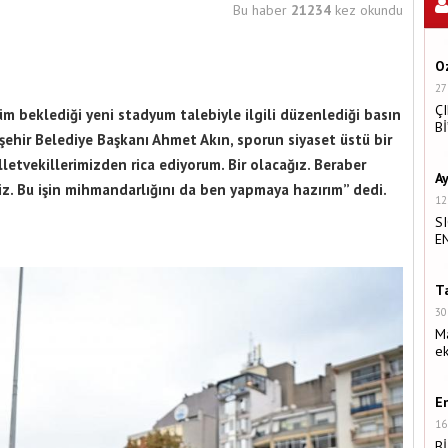
Bu haber
21234
kez okundu
O
27
Ç
üm beklediği yeni stadyum talebiyle ilgili düzenlediği basın
B
ehir Belediye Başkanı Ahmet Akın, sporun siyaset üstü bir
etvekillerimizden rica ediyorum. Bir olacağız. Beraber
Ay
ğiz. Bu işin mihmandarlığını da ben yapmaya hazırım” dedi.
12
S
E
T
30
Ma
ek
E
16
B