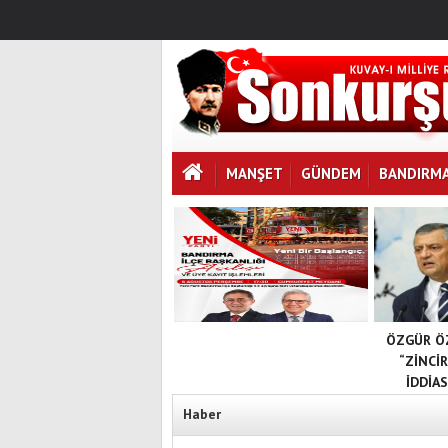
MANŞET
GÜNDEM
BANDIRM
ÖZGÜR ÖZ
“ZİNCİ
İDDİA
Haber