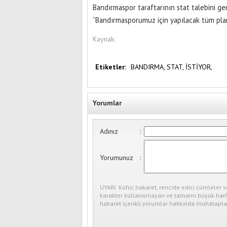
Bandırmaspor taraftarının stat talebini ge
“Bandırmasporumuz için yapılacak tüm planl
Kaynak:
Etiketler:
BANDIRMA,
STAT,
İSTİYOR,
Yorumlar
Adınız
:
Yorumunuz
:
UYARI: Küfür, hakaret, rencide edici cümleler v
karakter kullanılmayan ve tamamı büyük harfl
hakaret içerikli yorumlar hakkında muhataplar