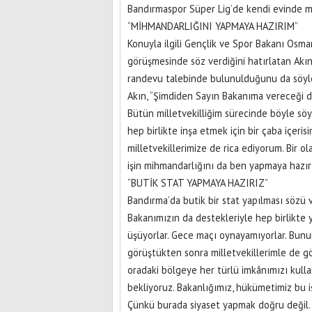
Bandırmaspor Süper Lig’de kendi evinde ma
“MİHMANDARLIĞINI YAPMAYA HAZIRIM”
Konuyla ilgili Gençlik ve Spor Bakanı Osma
görüşmesinde söz verdiğini hatırlatan Ak
randevu talebinde bulunulduğunu da söyled
Akın, “Şimdiden Sayın Bakanıma vereceği des
Bütün milletvekilliğim sürecinde böyle söy
hep birlikte inşa etmek için bir çaba içeri
milletvekillerimize de rica ediyorum. Bir ol
işin mihmandarlığını da ben yapmaya hazır
“BUTİK STAT YAPMAYA HAZIRIZ”
Bandırma’da butik bir stat yapılması sözü v
Bakanımızın da destekleriyle hep birlikte
üşüyorlar. Gece maçı oynayamıyorlar. Bunun 
görüştükten sonra milletvekillerimle de 
oradaki bölgeye her türlü imkânımızı kullan
bekliyoruz. Bakanlığımız, hükümetimiz bu i
Çünkü burada siyaset yapmak doğru değil. B