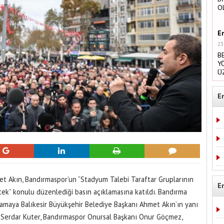
O
E
23
B
Y
Ü
E
et Akın, Bandırmaspor’un “Stadyum Talebi Taraftar Gruplarının
E
tek” konulu düzenlediği basın açıklamasına katıldı. Bandırma
aya Balıkesir Büyükşehir Belediye Başkanı Ahmet Akın’ın yanı
 Serdar Kuter, Bandırmaspor Onursal Başkanı Onur Göçmez,