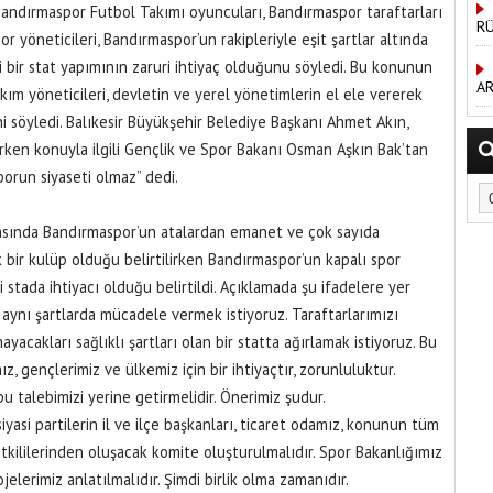
andırmaspor Futbol Takımı oyuncuları, Bandırmaspor taraftarları
RÜ
r yöneticileri, Bandırmaspor’un rakipleriyle eşit şartlar altında
 bir stat yapımının zaruri ihtiyaç olduğunu söyledi. Bu konunun
AR
kım yöneticileri, devletin ve yerel yönetimlerin el ele vererek
ni söyledi. Balıkesir Büyükşehir Belediye Başkanı Ahmet Akın,
rken konuyla ilgili Gençlik ve Spor Bakanı Osman Aşkın Bak’tan
porun siyaseti olmaz” dedi.
asında Bandırmaspor’un atalardan emanet ve çok sayıda
bir kulüp olduğu belirtilirken Bandırmaspor’un kapalı spor
stada ihtiyacı olduğu belirtildi. Açıklamada şu ifadelere yer
e aynı şartlarda mücadele vermek istiyoruz. Taraftarlarımızı
yacakları sağlıklı şartları olan bir statta ağırlamak istiyoruz. Bu
, gençlerimiz ve ülkemiz için bir ihtiyaçtır, zorunluluktur.
u talebimizi yerine getirmelidir. Önerimiz şudur.
siyasi partilerin il ve ilçe başkanları, ticaret odamız, konunun tüm
kililerinden oluşacak komite oluşturulmalıdır. Spor Bakanlığımız
ojelerimiz anlatılmalıdır. Şimdi birlik olma zamanıdır.