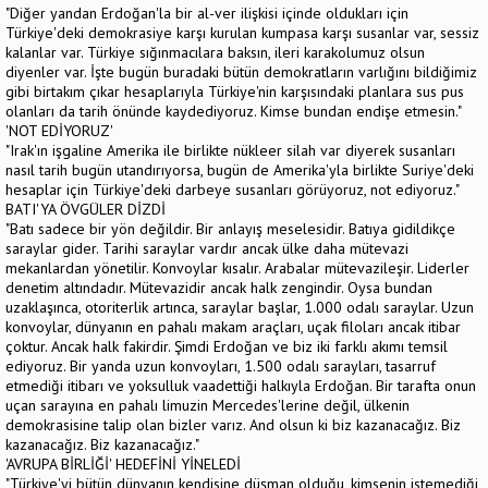
"Diğer yandan Erdoğan'la bir al-ver ilişkisi içinde oldukları için
Türkiye'deki demokrasiye karşı kurulan kumpasa karşı susanlar var, sessiz
kalanlar var. Türkiye sığınmacılara baksın, ileri karakolumuz olsun
diyenler var. İşte bugün buradaki bütün demokratların varlığını bildiğimiz
gibi birtakım çıkar hesaplarıyla Türkiye'nin karşısındaki planlara sus pus
olanları da tarih önünde kaydediyoruz. Kimse bundan endişe etmesin."
'NOT EDİYORUZ'
"Irak'ın işgaline Amerika ile birlikte nükleer silah var diyerek susanları
nasıl tarih bugün utandırıyorsa, bugün de Amerika'yla birlikte Suriye'deki
hesaplar için Türkiye'deki darbeye susanları görüyoruz, not ediyoruz."
BATI'YA ÖVGÜLER DİZDİ
"Batı sadece bir yön değildir. Bir anlayış meselesidir. Batıya gidildikçe
saraylar gider. Tarihi saraylar vardır ancak ülke daha mütevazi
mekanlardan yönetilir. Konvoylar kısalır. Arabalar mütevazileşir. Liderler
denetim altındadır. Mütevazidir ancak halk zengindir. Oysa bundan
uzaklaşınca, otoriterlik artınca, saraylar başlar, 1.000 odalı saraylar. Uzun
konvoylar, dünyanın en pahalı makam araçları, uçak filoları ancak itibar
çoktur. Ancak halk fakirdir. Şimdi Erdoğan ve biz iki farklı akımı temsil
ediyoruz. Bir yanda uzun konvoyları, 1.500 odalı sarayları, tasarruf
etmediği itibarı ve yoksulluk vaadettiği halkıyla Erdoğan. Bir tarafta onun
uçan sarayına en pahalı limuzin Mercedes'lerine değil, ülkenin
demokrasisine talip olan bizler varız. And olsun ki biz kazanacağız. Biz
kazanacağız. Biz kazanacağız."
'AVRUPA BİRLİĞİ' HEDEFİNİ YİNELEDİ
"Türkiye'yi bütün dünyanın kendisine düşman olduğu, kimsenin istemediği,