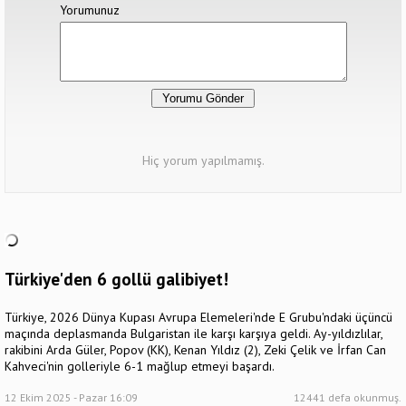
Yorumunuz
Hiç yorum yapılmamış.
Türkiye'den 6 gollü galibiyet!
Türkiye, 2026 Dünya Kupası Avrupa Elemeleri'nde E Grubu'ndaki üçüncü
maçında deplasmanda Bulgaristan ile karşı karşıya geldi. Ay-yıldızlılar,
rakibini Arda Güler, Popov (KK), Kenan Yıldız (2), Zeki Çelik ve İrfan Can
Kahveci'nin golleriyle 6-1 mağlup etmeyi başardı.
12 Ekim 2025 - Pazar 16:09
12441 defa okunmuş.