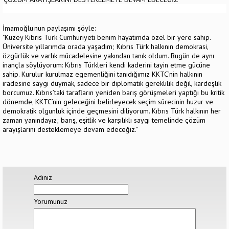
İmamoğlu'nun paylaşımı şöyle:
"Kuzey Kıbrıs Türk Cumhuriyeti benim hayatımda özel bir yere sahip.
Üniversite yıllarımda orada yaşadım; Kıbrıs Türk halkının demokrasi,
özgürlük ve varlık mücadelesine yakından tanık oldum. Bugün de aynı
inançla söylüyorum: Kıbrıs Türkleri kendi kaderini tayin etme gücüne
sahip. Kurulur kurulmaz egemenliğini tanıdığımız KKTC’nin halkının
iradesine saygı duymak, sadece bir diplomatik gereklilik değil, kardeşlik
borcumuz. Kıbrıs’taki tarafların yeniden barış görüşmeleri yaptığı bu kritik
dönemde, KKTC’nin geleceğini belirleyecek seçim sürecinin huzur ve
demokratik olgunluk içinde geçmesini diliyorum. Kıbrıs Türk halkının her
zaman yanındayız; barış, eşitlik ve karşılıklı saygı temelinde çözüm
arayışlarını desteklemeye devam edeceğiz."
Adınız
Yorumunuz