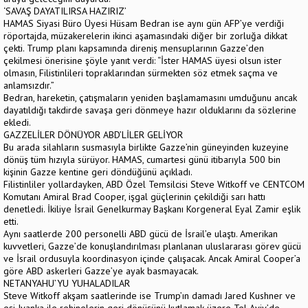
‘SAVAŞ DAYATILIRSA HAZIRIZ’
HAMAS Siyasi Büro Üyesi Hüsam Bedran ise aynı gün AFP’ye verdiği
röportajda, müzakerelerin ikinci aşamasındaki diğer bir zorluğa dikkat
çekti. Trump planı kapsamında direniş mensuplarının Gazze’den
çekilmesi önerisine şöyle yanıt verdi: “İster HAMAS üyesi olsun ister
olmasın, Filistinlileri topraklarından sürmekten söz etmek saçma ve
anlamsızdır.”
Bedran, hareketin, çatışmaların yeniden başlamamasını umduğunu ancak
dayatıldığı takdirde savaşa geri dönmeye hazır olduklarını da sözlerine
ekledi.
GAZZELİLER DÖNÜYOR ABD’LİLER GELİYOR
Bu arada silahların susmasıyla birlikte Gazze’nin güneyinden kuzeyine
dönüş tüm hızıyla sürüyor. HAMAS, cumartesi günü itibarıyla 500 bin
kişinin Gazze kentine geri döndüğünü açıkladı.
Filistinliler yollardayken, ABD Özel Temsilcisi Steve Witkoff ve CENTCOM
Komutanı Amiral Brad Cooper, işgal güçlerinin çekildiği sarı hattı
denetledi. İkiliye İsrail Genelkurmay Başkanı Korgeneral Eyal Zamir eşlik
etti.
Aynı saatlerde 200 personelli ABD gücü de İsrail’e ulaştı. Amerikan
kuvvetleri, Gazze’de konuşlandırılması planlanan uluslararası görev gücü
ve İsrail ordusuyla koordinasyon içinde çalışacak. Ancak Amiral Cooper’a
göre ABD askerleri Gazze’ye ayak basmayacak.
NETANYAHU’YU YUHALADILAR
Steve Witkoff akşam saatlerinde ise Trump’ın damadı Jared Kushner ve