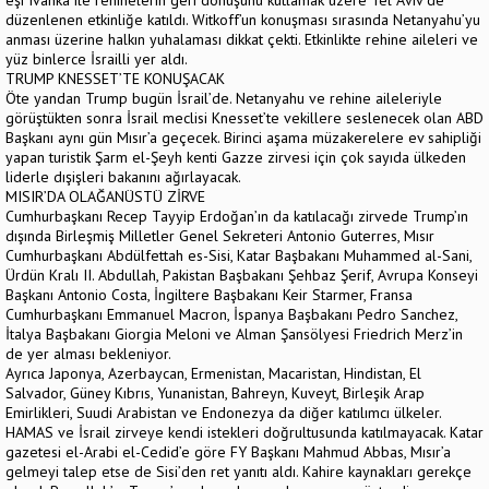
eşi Ivanka ile rehinelerin geri dönüşünü kutlamak üzere Tel Aviv’de
düzenlenen etkinliğe katıldı. Witkoff’un konuşması sırasında Netanyahu’yu
anması üzerine halkın yuhalaması dikkat çekti. Etkinlikte rehine aileleri ve
yüz binlerce İsrailli yer aldı.
TRUMP KNESSET’TE KONUŞACAK
Öte yandan Trump bugün İsrail’de. Netanyahu ve rehine aileleriyle
görüştükten sonra İsrail meclisi Knesset’te vekillere seslenecek olan ABD
Başkanı aynı gün Mısır’a geçecek. Birinci aşama müzakerelere ev sahipliği
yapan turistik Şarm el-Şeyh kenti Gazze zirvesi için çok sayıda ülkeden
liderle dışişleri bakanını ağırlayacak.
MISIR’DA OLAĞANÜSTÜ ZİRVE
Cumhurbaşkanı Recep Tayyip Erdoğan’ın da katılacağı zirvede Trump’ın
dışında Birleşmiş Milletler Genel Sekreteri Antonio Guterres, Mısır
Cumhurbaşkanı Abdülfettah es-Sisi, Katar Başbakanı Muhammed al-Sani,
Ürdün Kralı II. Abdullah, Pakistan Başbakanı Şehbaz Şerif, Avrupa Konseyi
Başkanı Antonio Costa, İngiltere Başbakanı Keir Starmer, Fransa
Cumhurbaşkanı Emmanuel Macron, İspanya Başbakanı Pedro Sanchez,
İtalya Başbakanı Giorgia Meloni ve Alman Şansölyesi Friedrich Merz’in
de yer alması bekleniyor.
Ayrıca Japonya, Azerbaycan, Ermenistan, Macaristan, Hindistan, El
Salvador, Güney Kıbrıs, Yunanistan, Bahreyn, Kuveyt, Birleşik Arap
Emirlikleri, Suudi Arabistan ve Endonezya da diğer katılımcı ülkeler.
HAMAS ve İsrail zirveye kendi istekleri doğrultusunda katılmayacak. Katar
gazetesi el-Arabi el-Cedid’e göre FY Başkanı Mahmud Abbas, Mısır’a
gelmeyi talep etse de Sisi’den ret yanıtı aldı. Kahire kaynakları gerekçe