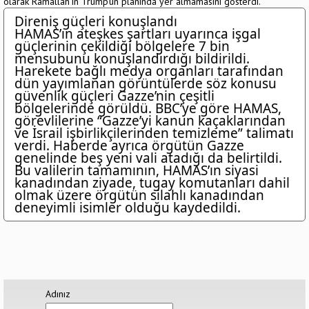
olarak Ramallah’ın Trump’un planında yer almamasını gösterdi.
Direniş güçleri konuşlandı
HAMAS’ın ateşkes şartları uyarınca işgal
güçlerinin çekildiği bölgelere 7 bin
mensubunu konuşlandırdığı bildirildi.
Harekete bağlı medya organları tarafından
dün yayımlanan görüntülerde söz konusu
güvenlik güçleri Gazze’nin çeşitli
bölgelerinde görüldü. BBC’ye göre HAMAS,
görevlilerine “Gazze’yi kanun kaçaklarından
ve İsrail işbirlikçilerinden temizleme” talimatı
verdi. Haberde ayrıca örgütün Gazze
genelinde beş yeni vali atadığı da belirtildi.
Bu valilerin tamamının, HAMAS’ın siyasi
kanadından ziyade, tugay komutanları dahil
olmak üzere örgütün silahlı kanadından
deneyimli isimler olduğu kaydedildi.
Adınız