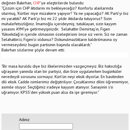
değinen Bakırhan,
CHP
’ye eleştirilerde bulundu:
“Çözüm için CHP iktidarını mı bekleyeceğiz? Konforlu alanlarında
oturmuş, ‘Kürtler niye müzakere yapıyor!’ Ya ne yapacağız? AK Parti’yi biz
mi yarattık? AK Parti’yi biz mi 22 yıldır iktidarda tutuyoruz? Sizin
muhalefetsizliğiniz. İmamoğlu içerideymiş; tutuklayan, sizin kayyım
yasasını AYM’ye getirmeyişinizdir. Selahattin Demirtaş’ın, Figen
Yüksekdağ’ın içeride olmasının özeleştirisini önce siz verin. Siz ne zaman
Selahattin’ci, Figen’ci oldunuz? Dokunulmazlıkların kaldırılmasına oy
vermeseydiniz bugün partisinin başında olacaklardı.”
Bakırhan sözlerine şöyle devam etti:
"Bir masa kuruldu diye biz ilkelerimizden vazgeçmeyiz. Biz haksızlığa
uğrayanın yanında olan bir partiyiz, dün bize uygulanırken bugünküler
neredeydi sorusunu sormayız. Kürt'ün neyi eksik diyorlar. En basitinden
dili eksik. Cadde isimlerimiz değiştiriliyor. Çocuklarımız dilini öğrenemiyor,
asimile oluyor. Seçtiğimiz iradeye kayyum atanıyor. Sanayinin s'si
uğramıyor. KPSS'den yüksek puan alsa da işe giremiyor."
Adınız