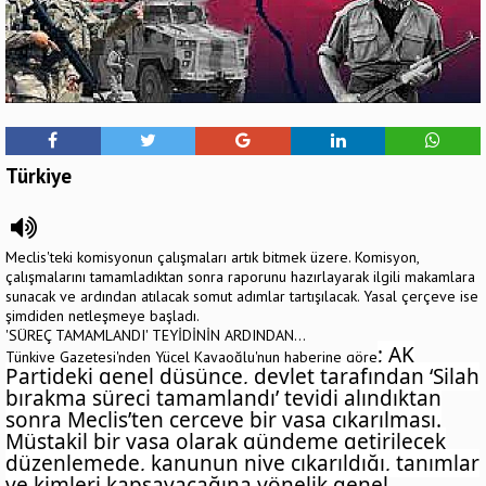
Türkiye
Meclis'teki komisyonun çalışmaları artık bitmek üzere. Komisyon,
çalışmalarını tamamladıktan sonra raporunu hazırlayarak ilgili makamlara
sunacak ve ardından atılacak somut adımlar tartışılacak. Yasal çerçeve ise
şimdiden netleşmeye başladı.
'SÜREÇ TAMAMLANDI' TEYİDİNİN ARDINDAN...
; AK
Tünkiye Gazetesi'nden Yücel Kayaoğlu'nun haberine göre
Parti
deki genel düşünce, devlet tarafından ‘Silah
bırakma süreci tamamlandı’ teyidi alındıktan
sonra Meclis’ten çerçeve bir yasa çıkarılması.
Müstakil bir yasa olarak gündeme getirilecek
düzenlemede, kanunun niye çıkarıldığı, tanımlar
ve kimleri kapsayacağına yönelik genel