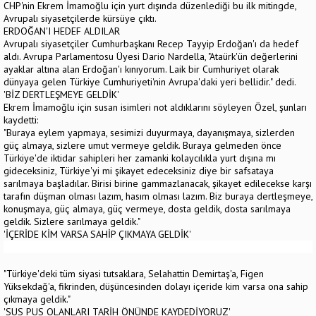
CHP'nin Ekrem İmamoğlu için yurt dışında düzenlediği bu ilk mitingde,
Avrupalı siyasetçilerde kürsüye çıktı.
ERDOĞAN'I HEDEF ALDILAR
Avrupalı siyasetçiler Cumhurbaşkanı Recep Tayyip Erdoğan'ı da hedef
aldı. Avrupa Parlamentosu Üyesi Dario Nardella, "Ataürk'ün değerlerini
ayaklar altına alan Erdoğan'ı kınıyorum. Laik bir Cumhuriyet olarak
dünyaya gelen Türkiye Cumhuriyeti'nin Avrupa'daki yeri bellidir." dedi.
'BİZ DERTLEŞMEYE GELDİK'
Ekrem İmamoğlu için susan isimleri not aldıklarını söyleyen Özel, şunları
kaydetti:
"Buraya eylem yapmaya, sesimizi duyurmaya, dayanışmaya, sizlerden
güç almaya, sizlere umut vermeye geldik. Buraya gelmeden önce
Türkiye'de iktidar sahipleri her zamanki kolaycılıkla yurt dışına mı
gideceksiniz, Türkiye'yi mi şikayet edeceksiniz diye bir safsataya
sarılmaya başladılar. Birisi birine gammazlanacak, şikayet edilecekse karşı
tarafın düşman olması lazım, hasım olması lazım. Biz buraya dertleşmeye,
konuşmaya, güç almaya, güç vermeye, dosta geldik, dosta sarılmaya
geldik. Sizlere sarılmaya geldik."
'İÇERİDE KİM VARSA SAHİP ÇIKMAYA GELDİK'
"Türkiye'deki tüm siyasi tutsaklara, Selahattin Demirtaş'a, Figen
Yüksekdağ'a, fikrinden, düşüncesinden dolayı içeride kim varsa ona sahip
çıkmaya geldik."
'SUS PUS OLANLARI TARİH ÖNÜNDE KAYDEDİYORUZ'