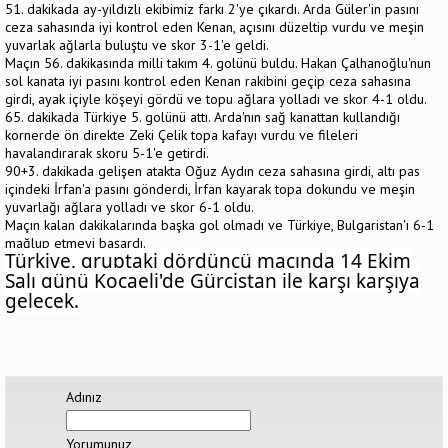
51. dakikada ay-yıldızlı ekibimiz farkı 2'ye çıkardı. Arda Güler'in pasını
ceza sahasında iyi kontrol eden Kenan, açısını düzeltip vurdu ve meşin
yuvarlak ağlarla buluştu ve skor 3-1'e geldi.
Maçın 56. dakikasında milli takım 4. golünü buldu. Hakan Çalhanoğlu'nun
sol kanata iyi pasını kontrol eden Kenan rakibini geçip ceza sahasına
girdi, ayak içiyle köşeyi gördü ve topu ağlara yolladı ve skor 4-1 oldu.
65. dakikada Türkiye 5. golünü attı. Arda'nın sağ kanattan kullandığı
kornerde ön direkte Zeki Çelik topa kafayı vurdu ve fileleri
havalandırarak skoru 5-1'e getirdi.
90+3. dakikada gelişen atakta Oğuz Aydın ceza sahasına girdi, altı pas
içindeki İrfan'a pasını gönderdi, İrfan kayarak topa dokundu ve meşin
yuvarlağı ağlara yolladı ve skor 6-1 oldu.
Maçın kalan dakikalarında başka gol olmadı ve Türkiye, Bulgaristan'ı 6-1
mağlup etmeyi başardı.
Türkiye, gruptaki dördüncü maçında 14 Ekim
Salı günü Kocaeli'de Gürcistan ile karşı karşıya
gelecek.
Adınız
Yorumunuz