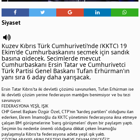
Siyaset
Kuzey Kıbrıs Türk Cumhuriyeti'nde (KKTC
) 19
Ekim'de Cumhurbaşkanını seçmek için sandık
başına gidecek. Seçimlerde mevcut
Cumhurbaşkanı Ersin Tatar ve Cumhuriyetçi
Türk Partisi Genel Başkanı Tufan Erhürman'ın
yanı sıra 6 aday daha yarışacak.
Ersin Tatar Kıbrıs'ta iki devletli çözümü savunurken, Tufan Erhürman ise
iki devletli çözüm yerine federasyon mantığını benimsiyor ve bu tezi
savunuyor.
FEDERASYONA YEŞİL IŞIK
CHP Genel Başkanı Özgür Özel, CTP'nin "kardeş partileri" olduğunu ilan
ederken, Ekrem İmamoğlu da KKTC yönetimini federasyona ikna etmeye
çalışan BM görüşmelerine ‘barış görüşmeleri’ diyen bir paylaşım yaptı.
Seçimin bu nedenle önemli olduğuna dikkat çeken İmamoğlu
paylaşımıyla Kıbrıs'ta federasyona adeta yeşil ışık yaktı.
'ÇÖZÜM ARAYIŞLARINI DESTEKLEMEYE DEVAM EDECEĞİZ'