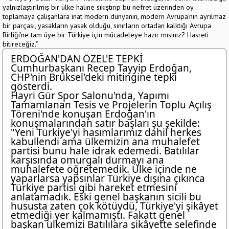
yalnızlaştırılmış bir ülke haline sıkıştırıp bu nefret üzerinden oy
toplamaya çalışanlara inat modern dünyanın, modern Avrupa'nın ayrılmaz
bir parçası, yasakların yasak olduğu, sınırların ortadan kalktığı Avrupa
Birliği'ne tam üye bir Türkiye için mücadeleye hazır mısınız? Hasreti
bitireceğiz."
ERDOĞAN'DAN ÖZEL'E TEPKİ
Cumhurbaşkanı Recep Tayyip Erdoğan,
CHP'nin Brüksel'deki mitingine tepki
gösterdi.
Hayri Gür Spor Salonu'nda, Yapımı
Tamamlanan Tesis ve Projelerin Toplu Açılış
Töreni'nde konuşan Erdoğan'ın
konuşmalarından satır başları şu şekilde:
"Yeni Türkiye'yi hasımlarımız dahil herkes
kabullendi ama ülkemizin ana muhalefet
partisi bunu hale idrak edemedi. Batılılar
karşısında omurgalı durmayı ana
muhalefete öğretemedik. Ülke içinde ne
yaparlarsa yapsınlar Türkiye dışına çıkınca
Türkiye partisi gibi hareket etmesini
anlatamadık. Eski genel başkanın sicili bu
hususta zaten çok kötüydü, Türkiye'yi şikâyet
etmediği yer kalmamıştı. Fakatt genel
başkan ülkemizi Batılılara şikâyette selefinde