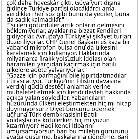
çok daha heveskâr çıktı. Güya yurt dışına
gidince Türkiye partisi olacaklardı ama
verdikleri her söz gibi bunu da yediler, buna
da sadık kalmadılar."
"İşi ileri götürdüler artık onların gelmesini
beklemiyorlar, ayaklarına bizzat kendileri
gidiyorlar. Avrupa’ya Türkiye’yi şikâyet turları
düzenliyorlar. CHP Genel Başkanı es kaza bir
yabancı mikrofon bulsa onu da ülkesini
karalamak için kullanıyor. Haklarında
milyarlarca liralık yolsuzluk iddiası olan
haramileri yargıdan kaçırmak için batılı
ülkelere adete yalvarıyorlar."
"Gazze için parmağını bile kıpırtdatmadılar
iftirası atıyor. Türkiye'nin Filistin davasına
verdiği güçlü desteği anlamak yerine
muhalefet etmek için kendi devleti hakkında
açıkça yalan söylediler. Yabancıların
huzurunda ülkeni eleştirmekten hiç mi hicap
duymuyorsun? Diyet borcunu ödemek
uğruna Türk demokrasisini Batılı
yoldaşlarına kötülerken hiç mi yüzün
kızarmıyor? Hadi kendi itibarını
umursamıyorsun bari bu milletin gururunu
ayağa düşürme, başkalarına çiğnetme. Bari