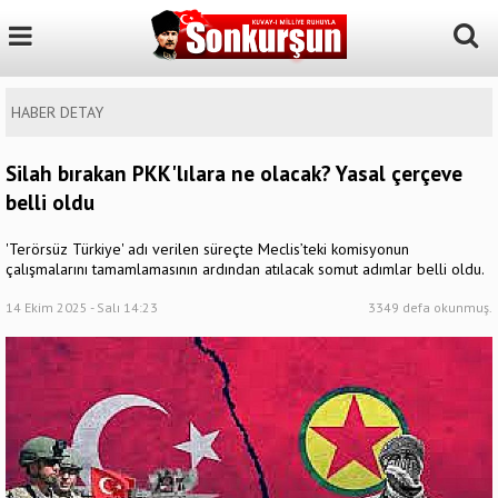
HABER DETAY
Silah bırakan PKK'lılara ne olacak? Yasal çerçeve
belli oldu
'Terörsüz Türkiye' adı verilen süreçte Meclis’teki komisyonun
çalışmalarını tamamlamasının ardından atılacak somut adımlar belli oldu.
14 Ekim 2025 - Salı 14:23
3349 defa okunmuş.