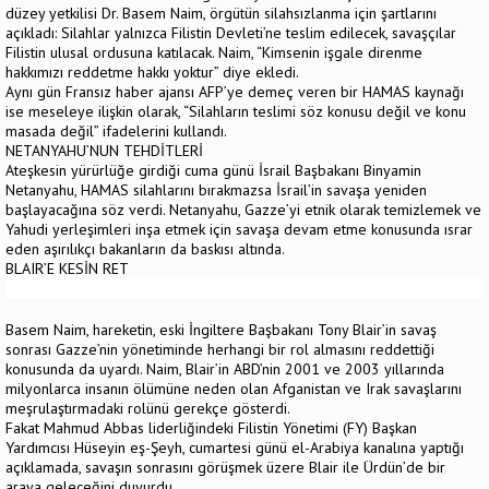
düzey yetkilisi Dr. Basem Naim, örgütün silahsızlanma için şartlarını
açıkladı: Silahlar yalnızca Filistin Devleti’ne teslim edilecek, savaşçılar
Filistin ulusal ordusuna katılacak. Naim, “Kimsenin işgale direnme
hakkımızı reddetme hakkı yoktur” diye ekledi.
Aynı gün Fransız haber ajansı AFP’ye demeç veren bir HAMAS kaynağı
ise meseleye ilişkin olarak, “Silahların teslimi söz konusu değil ve konu
masada değil” ifadelerini kullandı.
NETANYAHU’NUN TEHDİTLERİ
Ateşkesin yürürlüğe girdiği cuma günü İsrail Başbakanı Binyamin
Netanyahu, HAMAS silahlarını bırakmazsa İsrail’in savaşa yeniden
başlayacağına söz verdi. Netanyahu, Gazze’yi etnik olarak temizlemek ve
Yahudi yerleşimleri inşa etmek için savaşa devam etme konusunda ısrar
eden aşırılıkçı bakanların da baskısı altında.
BLAIR’E KESİN RET
Basem Naim, hareketin, eski İngiltere Başbakanı Tony Blair’in savaş
sonrası Gazze’nin yönetiminde herhangi bir rol almasını reddettiği
konusunda da uyardı. Naim, Blair’in ABD’nin 2001 ve 2003 yıllarında
milyonlarca insanın ölümüne neden olan Afganistan ve Irak savaşlarını
meşrulaştırmadaki rolünü gerekçe gösterdi.
Fakat Mahmud Abbas liderliğindeki Filistin Yönetimi (FY) Başkan
Yardımcısı Hüseyin eş-Şeyh, cumartesi günü el-Arabiya kanalına yaptığı
açıklamada, savaşın sonrasını görüşmek üzere Blair ile Ürdün’de bir
araya geleceğini duyurdu.