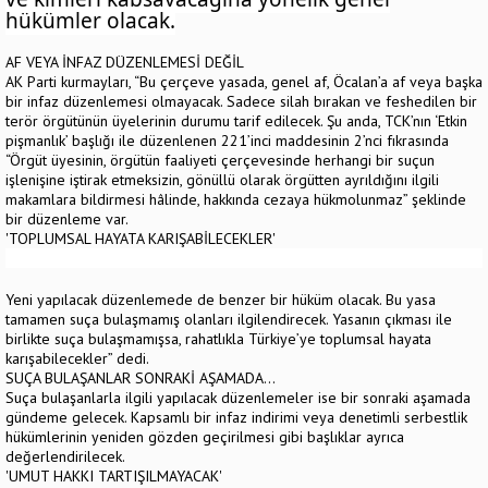
hükümler olacak.
AF VEYA İNFAZ DÜZENLEMESİ DEĞİL
AK Parti kurmayları, “Bu çerçeve yasada, genel af, Öcalan’a af veya başka
bir infaz düzenlemesi olmayacak. Sadece silah bırakan ve feshedilen bir
terör örgütünün üyelerinin durumu tarif edilecek. Şu anda, TCK’nın ‘Etkin
pişmanlık’ başlığı ile düzenlenen 221’inci maddesinin 2’nci fıkrasında
“Örgüt üyesinin, örgütün faaliyeti çerçevesinde herhangi bir suçun
işlenişine iştirak etmeksizin, gönüllü olarak örgütten ayrıldığını ilgili
makamlara bildirmesi hâlinde, hakkında cezaya hükmolunmaz” şeklinde
bir düzenleme var.
'TOPLUMSAL HAYATA KARIŞABİLECEKLER'
Yeni yapılacak düzenlemede de benzer bir hüküm olacak. Bu yasa
tamamen suça bulaşmamış olanları ilgilendirecek. Yasanın çıkması ile
birlikte suça bulaşmamışsa, rahatlıkla Türkiye’ye toplumsal hayata
karışabilecekler” dedi.
SUÇA BULAŞANLAR SONRAKİ AŞAMADA...
Suça bulaşanlarla ilgili yapılacak düzenlemeler ise bir sonraki aşamada
gündeme gelecek. Kapsamlı bir infaz indirimi veya denetimli serbestlik
hükümlerinin yeniden gözden geçirilmesi gibi başlıklar ayrıca
değerlendirilecek.
'UMUT HAKKI TARTIŞILMAYACAK'