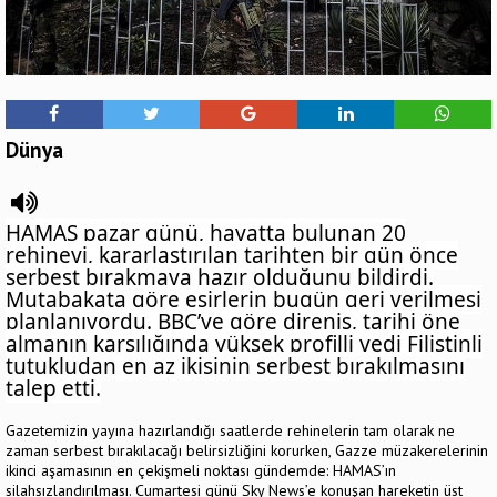
Dünya
HAMAS pazar günü, hayatta bulunan 20
rehineyi, kararlaştırılan tarihten bir gün önce
serbest bırakmaya hazır olduğunu bildirdi.
Mutabakata göre esirlerin bugün geri verilmesi
planlanıyordu. BBC’ye göre direniş, tarihi öne
almanın karşılığında yüksek profilli yedi Filistinli
tutukludan en az ikisinin serbest bırakılmasını
talep etti.
Gazetemizin yayına hazırlandığı saatlerde rehinelerin tam olarak ne
zaman serbest bırakılacağı belirsizliğini korurken, Gazze müzakerelerinin
ikinci aşamasının en çekişmeli noktası gündemde: HAMAS’ın
silahsızlandırılması. Cumartesi günü Sky News’e konuşan hareketin üst