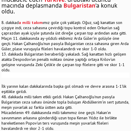
maçında deplasmanda
Bulgaristan
'a konuk
oldu.
8. dakikad
a milli takım
ımız gole çok yaklaştı. Oğuz, sağ kanattan son
çizgiye indi, ceza sahasına çevirdiği topu kontrol eden Orkun'un sağ
çaprazdan ayak içiyle şutunda üst direğe çarpan top ardından auta gitti.
Maçın 11. dakikasında ay-yıldızlı ekibimiz Arda Güler'in golüyle öne
geçti. Hakan Çalhanoğlu'nun pasıyla Bulgaristan ceza sahasına giren Arda
Güler, plase vuruşuyla fileleri havalandırdı ve skor 1-0 oldu.
13. dakikada Bulgaristan beraberliği yakaladı. Sağ kanattan hızlı gelişen
atakta Despodov'un penaltı noktası önüne yaptığı ortaya Krilov'un
gelişine vuruşunda Zeki Çelik'e de çarpan top filelere gitti ve skor 1-1
oldu.
İlk yarının kalan dakikalarında başka gol olmadı ve devre arasına 1-1'lik
eşitlikle girildi.
48. dakikada milli takım etkili geldi. Hakan Çalhanoğlu'nun pasıyla
Bulgaristan ceza sahası önünde topla buluşan Abdülkerim'in sert şutunda,
meşin yuvarlak az farkla üstten auta gitti.
Mücadelenin 49. dakikasında milli takımımız öne geçti. Hakan'ın
savunmanın arkasına gönderdiği uzun topa Kenan Yıldız ile birlikte
hareketlenen Popov'un ters vuruşunda meşin yuvarlak fileleri
havalandırdı ve skor 2-1 oldu.