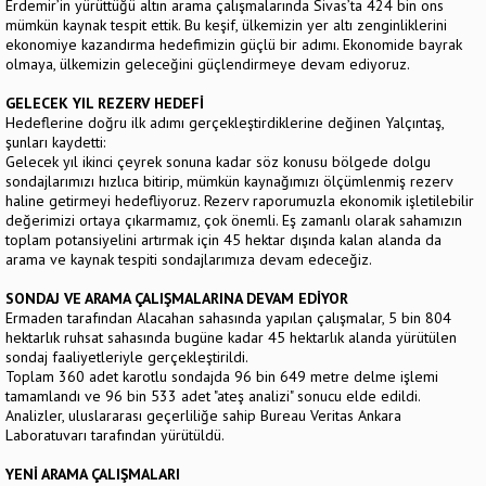
Erdemir’in yürüttüğü altın arama çalışmalarında Sivas’ta 424 bin ons
mümkün kaynak tespit ettik. Bu keşif, ülkemizin yer altı zenginliklerini
ekonomiye kazandırma hedefimizin güçlü bir adımı. Ekonomide bayrak
olmaya, ülkemizin geleceğini güçlendirmeye devam ediyoruz.
GELECEK YIL REZERV HEDEFİ
Hedeflerine doğru ilk adımı gerçekleştirdiklerine değinen Yalçıntaş,
şunları kaydetti:
Gelecek yıl ikinci çeyrek sonuna kadar söz konusu bölgede dolgu
sondajlarımızı hızlıca bitirip, mümkün kaynağımızı ölçümlenmiş rezerv
haline getirmeyi hedefliyoruz. Rezerv raporumuzla ekonomik işletilebilir
değerimizi ortaya çıkarmamız, çok önemli. Eş zamanlı olarak sahamızın
toplam potansiyelini artırmak için 45 hektar dışında kalan alanda da
arama ve kaynak tespiti sondajlarımıza devam edeceğiz.
SONDAJ VE ARAMA ÇALIŞMALARINA DEVAM EDİYOR
Ermaden tarafından Alacahan sahasında yapılan çalışmalar, 5 bin 804
hektarlık ruhsat sahasında bugüne kadar 45 hektarlık alanda yürütülen
sondaj faaliyetleriyle gerçekleştirildi.
Toplam 360 adet karotlu sondajda 96 bin 649 metre delme işlemi
tamamlandı ve 96 bin 533 adet "ateş analizi" sonucu elde edildi.
Analizler, uluslararası geçerliliğe sahip Bureau Veritas Ankara
Laboratuvarı tarafından yürütüldü.
YENİ ARAMA ÇALIŞMALARI