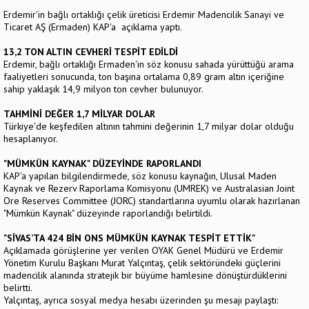
Erdemir'in bağlı ortaklığı çelik üreticisi Erdemir Madencilik Sanayi ve
Ticaret AŞ (Ermaden) KAP'a açıklama yaptı.
13,2 TON ALTIN CEVHERİ TESPİT EDİLDİ
Erdemir, bağlı ortaklığı Ermaden'in söz konusu sahada yürüttüğü arama
faaliyetleri sonucunda, ton başına ortalama 0,89 gram altın içeriğine
sahip yaklaşık 14,9 milyon ton cevher bulunuyor.
TAHMİNİ DEĞER 1,7 MİLYAR DOLAR
Türkiye'de keşfedilen altının tahmini değerinin 1,7 milyar dolar olduğu
hesaplanıyor.
"MÜMKÜN KAYNAK" DÜZEYİNDE RAPORLANDI
KAP'a yapılan bilgilendirmede, söz konusu kaynağın, Ulusal Maden
Kaynak ve Rezerv Raporlama Komisyonu (UMREK) ve Australasian Joint
Ore Reserves Committee (JORC) standartlarına uyumlu olarak hazırlanan
"Mümkün Kaynak" düzeyinde raporlandığı belirtildi.
"SİVAS’TA 424 BİN ONS MÜMKÜN KAYNAK TESPİT ETTİK"
Açıklamada görüşlerine yer verilen OYAK Genel Müdürü ve Erdemir
Yönetim Kurulu Başkanı Murat Yalçıntaş, çelik sektöründeki güçlerini
madencilik alanında stratejik bir büyüme hamlesine dönüştürdüklerini
belirtti.
Yalçıntaş, ayrıca sosyal medya hesabı üzerinden şu mesajı paylaştı: