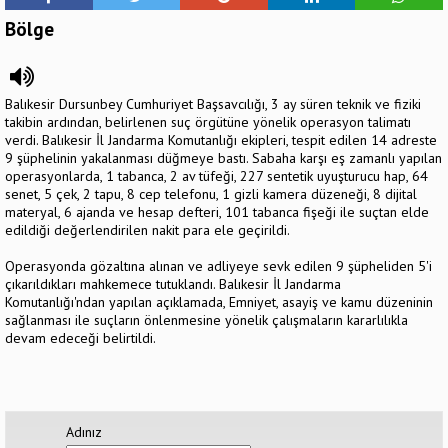
Bölge
Balıkesir Dursunbey Cumhuriyet Başsavcılığı, 3 ay süren teknik ve fiziki
takibin ardından, belirlenen suç örgütüne yönelik operasyon talimatı
verdi. Balıkesir İl Jandarma Komutanlığı ekipleri, tespit edilen 14 adreste
9 şüphelinin yakalanması düğmeye bastı. Sabaha karşı eş zamanlı yapılan
operasyonlarda, 1 tabanca, 2 av tüfeği, 227 sentetik uyuşturucu hap, 64
senet, 5 çek, 2 tapu, 8 cep telefonu, 1 gizli kamera düzeneği, 8 dijital
materyal, 6 ajanda ve hesap defteri, 101 tabanca fişeği ile suçtan elde
edildiği değerlendirilen nakit para ele geçirildi.
Operasyonda gözaltına alınan ve adliyeye sevk edilen 9 şüpheliden 5'i
çıkarıldıkları mahkemece tutuklandı. Balıkesir İl Jandarma
Komutanlığı'ndan yapılan açıklamada, Emniyet, asayiş ve kamu düzeninin
sağlanması ile suçların önlenmesine yönelik çalışmaların kararlılıkla
devam edeceği belirtildi.
Adınız