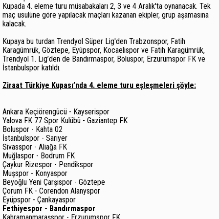
Kupada 4. eleme turu müsabakaları 2, 3 ve 4 Aralık'ta oynanacak. Tek
maç usulüne göre yapılacak maçları kazanan ekipler, grup aşamasına
kalacak.
Kupaya bu turdan Trendyol Süper Lig'den Trabzonspor, Fatih
Karagümrük, Göztepe, Eyüpspor, Kocaelispor ve Fatih Karagümrük,
Trendyol 1. Lig’den de Bandırmaspor, Boluspor, Erzurumspor FK ve
İstanbulspor katıldı.
Ziraat Türkiye Kupası’nda 4. eleme turu eşleşmeleri şöyle:
Ankara Keçiörengücü - Kayserispor
Yalova FK 77 Spor Kulübü - Gaziantep FK
Boluspor - Kahta 02
İstanbulspor - Sarıyer
Sivasspor - Aliağa FK
Muğlaspor - Bodrum FK
Çaykur Rizespor - Pendikspor
Muşspor - Konyaspor
Beyoğlu Yeni Çarşıspor - Göztepe
Çorum FK - Corendon Alanyspor
Eyüpspor - Çankayaspor
Fethiyespor - Bandırmaspor
Kahramanmaraşspor - Erzurumspor FK