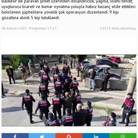
Balıkesir’de paravan şirket üzerinden dolandırıcılık, yağma, silahlı tehdit,
uyuşturucu ticareti ve kumar oynatma yoluyla haksız kazanç elde ettikleri
belirlenen şüphelilere yönelik şok operasyon düzenlendi. 9 kişi
gözaltına alındı 5 kişi tutuklandı.
06 Kasım 2025 - Perşembe 17:17
13223 defa okunmuş.